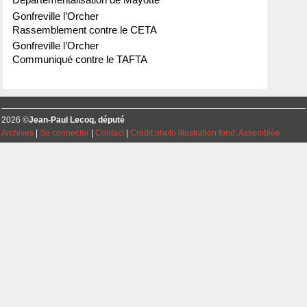
Départementalisation de Mayotte
Gonfreville l’Orcher
Rassemblement contre le CETA
Gonfreville l’Orcher
Communiqué contre le TAFTA
2026 ©
Jean-Paul Lecoq, député
Archives
|
Se connecter
|
Contact
|
Crédit photo illustration fond: Assemblée
Nationale