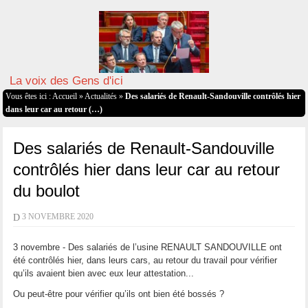
La voix des Gens d'ici
Vous êtes ici :
Accueil
»
Actualités
»
Des salariés de Renault-Sandouville contrôlés hier
dans leur car au retour (…)
Des salariés de Renault-Sandouville
contrôlés hier dans leur car au retour
du boulot
D
3 NOVEMBRE 2020
3 novembre - Des salariés de l’usine RENAULT SANDOUVILLE ont
été contrôlés hier, dans leurs cars, au retour du travail pour vérifier
qu’ils avaient bien avec eux leur attestation...
Ou peut-être pour vérifier qu’ils ont bien été bossés ?