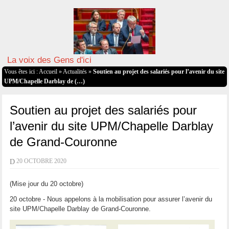
La voix des Gens d'ici
Vous êtes ici :
Accueil
»
Actualités
»
Soutien au projet des salariés pour l’avenir du site
UPM/Chapelle Darblay de (…)
Soutien au projet des salariés pour
l’avenir du site UPM/Chapelle Darblay
de Grand-Couronne
D
20 OCTOBRE 2020
(Mise jour du 20 octobre)
20 octobre - Nous appelons à la mobilisation pour assurer l’avenir du
site UPM/Chapelle Darblay de Grand-Couronne.