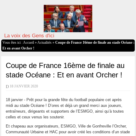
La voix des Gens d'ici
Vous êtes ici :
Accueil
»
Actualités
»
Coupe de France 16ème de finale au stade Océane :
Et en avant Orcher !
Coupe de France 16ème de finale au
stade Océane : Et en avant Orcher !
D
18 JANVIER 2020
18 janvier - Prêt pour la grande fête du football populaire cet après
midi au stade Océane ! D’ores et déjà un grand merci aux joueurs,
entraîneurs, dirigeants et supporters de l’ESMGO, ainsi qu’à toutes
celles et ceux venus les soutenir.
Et chapeau aux organisateurs, ESMGO, Ville de Gonfreville l’Orcher,
Communauté Urbaine et HAC pour avoir créé les conditions d’un stade