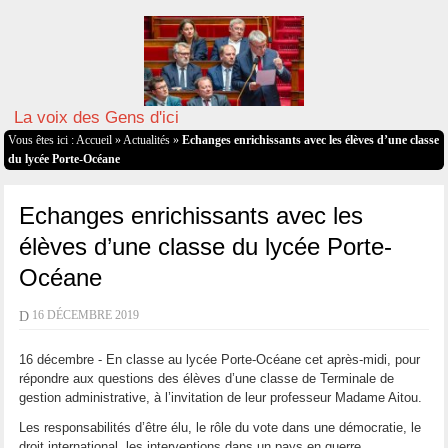
La voix des Gens d'ici
Vous êtes ici :
Accueil
»
Actualités
»
Echanges enrichissants avec les élèves d’une classe
du lycée Porte-Océane
Echanges enrichissants avec les
élèves d’une classe du lycée Porte-
Océane
D
16 DÉCEMBRE 2019
16 décembre - En classe au lycée Porte-Océane cet après-midi, pour
répondre aux questions des élèves d’une classe de Terminale de
gestion administrative, à l’invitation de leur professeur Madame Aitou.
Les responsabilités d’être élu, le rôle du vote dans une démocratie, le
droit international, les interventions dans un pays en guerre…