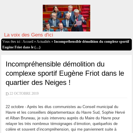
La voix des Gens d'ici
Vous êtes ici :
Accueil
»
Actualités
»
Incompréhensible démolition du complexe sportif
Eugène Friot dans le (…)
Incompréhensible démolition du
complexe sportif Eugène Friot dans le
quartier des Neiges !
D
22 OCTOBRE 2019
22 octobre - Après les élus communistes au Conseil municipal du
Havre et les conseillers départementaux du Havre Sud, Sophie Hervé
et Alban Bruneau, je suis intervenu auprès du Maire du Havre pour
relayer les très nombreux témoignages d’émotion, quelquefois de
colère et souvent d’incompréhension, qui me parviennent suite à