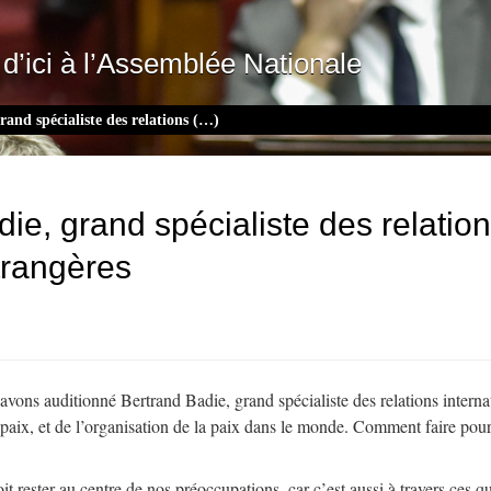
d’ici à l’Assemblée Nationale
and spécialiste des relations (…)
e, grand spécialiste des relation
trangères
vons auditionné Bertrand Badie, grand spécialiste des relations interna
a paix, et de l’organisation de la paix dans le monde. Comment faire pou
t rester au centre de nos préoccupations, car c’est aussi à travers ces qu