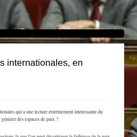
s internationales, en
tionales qui a une lecture extrêmement intéressante du
r générer des espaces de paix ?
estions-là que l’on peut décortiquer la faiblesse de la paix