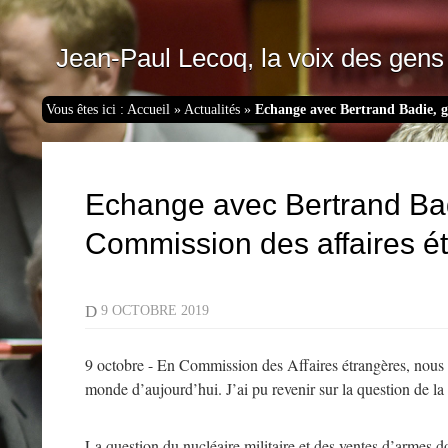
Jean-Paul Lecoq, la voix des gens 
Vous êtes ici :
Accueil
»
Actualités
»
Echange avec Bertrand Badie, gr
Echange avec Bertrand Badi
Commission des affaires é
D
9 OCTOBRE 2019
9 octobre - En Commission des Affaires étrangères, nous a
monde d’aujourd’hui. J’ai pu revenir sur la question de l
La question du nucléaire militaire et des ventes d’armes doi