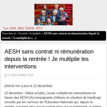
La voix des Gens d'ici
Vous êtes ici :
Accueil
»
Actualités
»
AESH sans contrat ni rémunération depuis la
rentrée ! Je multiplie les (…)
AESH sans contrat ni rémunération
depuis la rentrée ! Je multiplie les
interventions
D
12 DÉCEMBRE 2019
(Article mis à jour le 12 décembre)
12 décembre - Début octobre, j’avais multiplié les interventions en
faveur des AESH (Accompagnants d’élèves en situation de handicap)
recrutés par les services de l’Education Nationale qui, depuis la
rentrée, n’avaient reçu aucun contrat et/ou aucun traitement, ni même