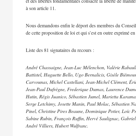
et des libertés fondamentales consacre la liberté de manifes
à son article 11.
Nous demandons enfin le déport des membres du Conseil co
de cette proposition de loi et qui s’est en outre exprimé e
Liste des 81 signataires du recours :
André Chassaigne, Jean-Luc Mélenchon, Valérie Rabault, 
Battistel, Huguette Bello, Ugo Bernalicis, Gisèle Biémou
Carvounas, Michel Castellani, Jean-Michel Clément, Éri
Jean-Paul Dufrègne, Frederique Dumas, Laurence Dumont,
Hutin, Régis Juanico, Sébastien Jumel, Marietta Karam
Serge Letchimy, Josette Manin, Paul Molac, Sébastien N
Pinel, Christine Pires Beaune, Dominique Potier, Loïc
Sabine Rubin, François Ruffin, Hervé Saulignac, Gabriel 
André Villiers, Hubert Wulfranc.