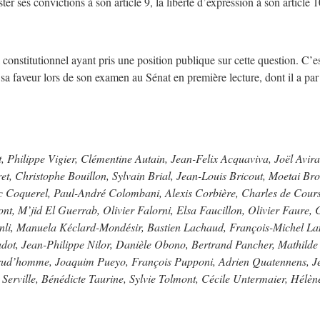
ter ses convictions à son article 9, la liberté d’expression à son article 1
nstitutionnel ayant pris une position publique sur cette question. C’
n sa faveur lors de son examen au Sénat en première lecture, dont il a pa
Philippe Vigier, Clémentine Autain, Jean-Felix Acquaviva, Joël Avira
ret, Christophe Bouillon, Sylvain Brial, Jean-Louis Bricout, Moetai Br
c Coquerel, Paul-André Colombani, Alexis Corbière, Charles de Courso
 M’jid El Guerrab, Olivier Falorni, Elsa Faucillon, Olivier Faure, 
anli, Manuela Kéclard-Mondésir, Bastien Lachaud, François-Michel La
adot, Jean-Philippe Nilor, Danièle Obono, Bertrand Pancher, Mathilde
 Prud’homme, Joaquim Pueyo, François Pupponi, Adrien Quatennens, Je
Serville, Bénédicte Taurine, Sylvie Tolmont, Cécile Untermaier, Hélèn