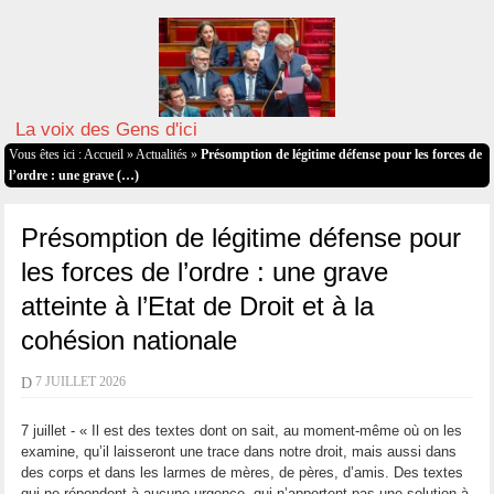
La voix des Gens d'ici
Vous êtes ici :
Accueil
»
Actualités
»
Présomption de légitime défense pour les forces de
l’ordre : une grave (…)
Présomption de légitime défense pour
les forces de l’ordre : une grave
atteinte à l’Etat de Droit et à la
cohésion nationale
D
7 JUILLET 2026
7 juillet - « Il est des textes dont on sait, au moment-même où on les
examine, qu’il laisseront une trace dans notre droit, mais aussi dans
des corps et dans les larmes de mères, de pères, d’amis. Des textes
qui ne répondent à aucune urgence, qui n’apportent pas une solution à