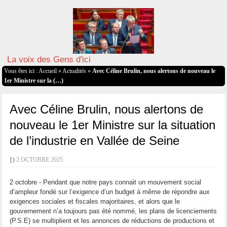
La voix des Gens d'ici
Vous êtes ici :
Accueil
»
Actualités
»
Avec Céline Brulin, nous alertons de nouveau le
1er Ministre sur la (…)
Avec Céline Brulin, nous alertons de
nouveau le 1er Ministre sur la situation
de l’industrie en Vallée de Seine
D
2 OCTOBRE 2025
2 octobre - Pendant que notre pays connait un mouvement social
d’ampleur fondé sur l’exigence d’un budget à même de répondre aux
exigences sociales et fiscales majoritaires, et alors que le
gouvernement n’a toujours pas été nommé, les plans de licenciements
(P.S.E) se multiplient et les annonces de réductions de productions et