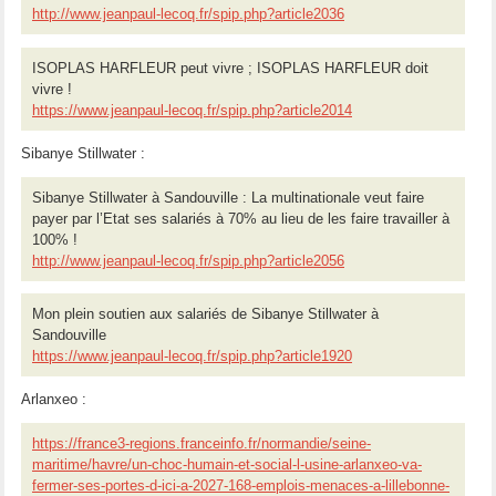
http://www.jeanpaul-lecoq.fr/spip.php?article2036
ISOPLAS HARFLEUR peut vivre ; ISOPLAS HARFLEUR doit
vivre !
https://www.jeanpaul-lecoq.fr/spip.php?article2014
Sibanye Stillwater :
Sibanye Stillwater à Sandouville : La multinationale veut faire
payer par l’Etat ses salariés à 70% au lieu de les faire travailler à
100% !
http://www.jeanpaul-lecoq.fr/spip.php?article2056
Mon plein soutien aux salariés de Sibanye Stillwater à
Sandouville
https://www.jeanpaul-lecoq.fr/spip.php?article1920
Arlanxeo :
https://france3-regions.franceinfo.fr/normandie/seine-
maritime/havre/un-choc-humain-et-social-l-usine-arlanxeo-va-
fermer-ses-portes-d-ici-a-2027-168-emplois-menaces-a-lillebonne-