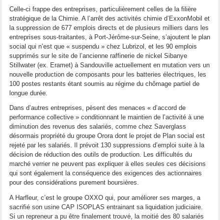
Celle-ci frappe des entreprises, particulièrement celles de la filière
stratégique de la Chimie. A l’arrêt des activités chimie d’ExxonMobil et
la suppression de 677 emplois directs et de plusieurs milliers dans les
entreprises sous-traitantes, à Port-Jérôme-sur-Seine, s’ajoutent le plan
social qui n’est que « suspendu » chez Lubrizol, et les 90 emplois
supprimés sur le site de l’ancienne raffinerie de nickel Sibanye
Stillwater (ex. Eramet) à Sandouville actuellement en mutation vers un
nouvelle production de composants pour les batteries électriques, les
100 postes restants étant soumis au régime du chômage partiel de
longue durée.
Dans d’autres entreprises, pèsent des menaces « d’accord de
performance collective » conditionnant le maintien de l’activité à une
diminution des revenus des salariés, comme chez Saverglass
désormais propriété du groupe Orora dont le projet de Plan social est
rejeté par les salariés. Il prévoit 130 suppressions d’emploi suite à la
décision de réduction des outils de production. Les difficultés du
marché verrier ne peuvent pas expliquer à elles seules ces décisions
qui sont également la conséquence des exigences des actionnaires
pour des considérations purement boursières.
A Harfleur, c’est le groupe OXXO qui, pour améliorer ses marges, a
sacrifié son usine CAP ISOPLAS entrainant sa liquidation judiciaire.
Si un repreneur a pu être finalement trouvé, la moitié des 80 salariés