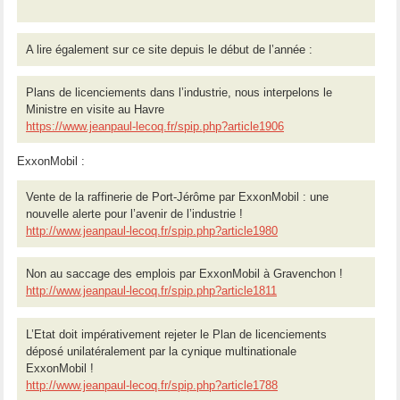
A lire également sur ce site depuis le début de l’année :
Plans de licenciements dans l’industrie, nous interpelons le
Ministre en visite au Havre
https://www.jeanpaul-lecoq.fr/spip.php?article1906
ExxonMobil :
Vente de la raffinerie de Port-Jérôme par ExxonMobil : une
nouvelle alerte pour l’avenir de l’industrie !
http://www.jeanpaul-lecoq.fr/spip.php?article1980
Non au saccage des emplois par ExxonMobil à Gravenchon !
http://www.jeanpaul-lecoq.fr/spip.php?article1811
L’Etat doit impérativement rejeter le Plan de licenciements
déposé unilatéralement par la cynique multinationale
ExxonMobil !
http://www.jeanpaul-lecoq.fr/spip.php?article1788