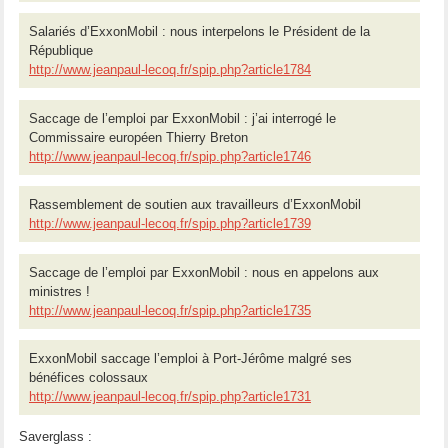
Salariés d’ExxonMobil : nous interpelons le Président de la
République
http://www.jeanpaul-lecoq.fr/spip.php?article1784
Saccage de l’emploi par ExxonMobil : j’ai interrogé le
Commissaire européen Thierry Breton
http://www.jeanpaul-lecoq.fr/spip.php?article1746
Rassemblement de soutien aux travailleurs d’ExxonMobil
http://www.jeanpaul-lecoq.fr/spip.php?article1739
Saccage de l’emploi par ExxonMobil : nous en appelons aux
ministres !
http://www.jeanpaul-lecoq.fr/spip.php?article1735
ExxonMobil saccage l’emploi à Port-Jérôme malgré ses
bénéfices colossaux
http://www.jeanpaul-lecoq.fr/spip.php?article1731
Saverglass :