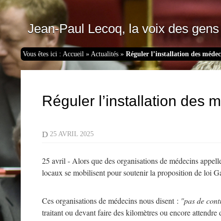
Jean-Paul Lecoq, la voix des gens 
Vous êtes ici :
Accueil
»
Actualités
»
Réguler l’installation des méde
Réguler l’installation des
D
25 AVRIL 2025
25 avril - Alors que des organisations de médecins appellen
locaux se mobilisent pour soutenir la proposition de loi G
Ces organisations de médecins nous disent :
"pas de contr
traitant ou devant faire des kilomètres ou encore attendr