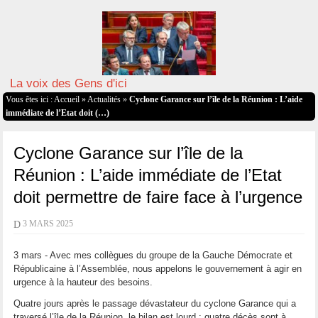
La voix des Gens d'ici
Vous êtes ici :
Accueil
»
Actualités
»
Cyclone Garance sur l’île de la Réunion : L’aide
immédiate de l’Etat doit (…)
Cyclone Garance sur l’île de la
Réunion : L’aide immédiate de l’Etat
doit permettre de faire face à l’urgence
D
3 MARS 2025
3 mars - Avec mes collègues du groupe de la Gauche Démocrate et
Républicaine à l’Assemblée, nous appelons le gouvernement à agir en
urgence à la hauteur des besoins.
Quatre jours après le passage dévastateur du cyclone Garance qui a
traversé l’île de la Réunion, le bilan est lourd : quatre décès sont à