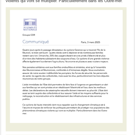
violents qui vont se multiplier. Particulièrement dans les Outre-mer.