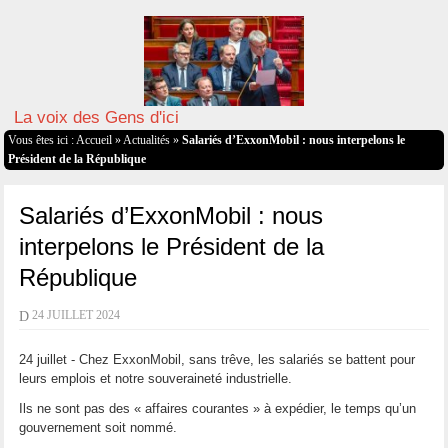
La voix des Gens d'ici
Vous êtes ici :
Accueil
»
Actualités
»
Salariés d’ExxonMobil : nous interpelons le
Président de la République
Salariés d’ExxonMobil : nous
interpelons le Président de la
République
D
24 JUILLET 2024
24 juillet - Chez ExxonMobil, sans trêve, les salariés se battent pour
leurs emplois et notre souveraineté industrielle.
Ils ne sont pas des « affaires courantes » à expédier, le temps qu’un
gouvernement soit nommé.