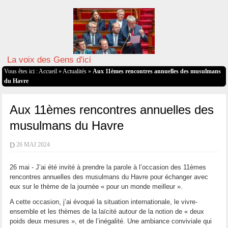
La voix des Gens d'ici
Vous êtes ici :
Accueil
»
Actualités
»
Aux 11èmes rencontres annuelles des musulmans
du Havre
Aux 11èmes rencontres annuelles des
musulmans du Havre
D
26 MAI 2024
26 mai - J’ai été invité à prendre la parole à l’occasion des 11èmes
rencontres annuelles des musulmans du Havre pour échanger avec
eux sur le thème de la journée « pour un monde meilleur ».
A cette occasion, j’ai évoqué la situation internationale, le vivre-
ensemble et les thèmes de la laïcité autour de la notion de « deux
poids deux mesures », et de l’inégalité. Une ambiance conviviale qui