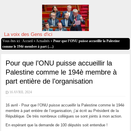
La voix des Gens d'ici
Vous êtes ici :
Accueil
»
Actualités
»
Pour que l’ONU puisse accueillir la Palestine
comme le 194è membre à part (…)
Pour que l’ONU puisse accueillir la
Palestine comme le 194è membre à
part entière de l’organisation
D
16 AVRIL 2024
16 avril - Pour que l’ONU puisse accueillir la Palestine comme le 194è
membre à part entière de l’organisation, j’ai écrit au Président de la
République. De très nombreux collègues se sont joints à mon action.
En espérant que la demande de 100 députés soit entendue !