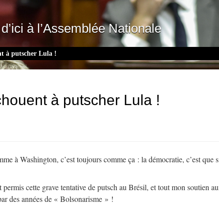
d’ici à l’Assemblée Nationale
nt à putscher Lula !
échouent à putscher Lula !
comme à Washington, c’est toujours comme ça : la démocratie, c’est que 
ont permis cette grave tentative de putsch au Brésil, et tout mon soutien
e par des années de « Bolsonarisme » !