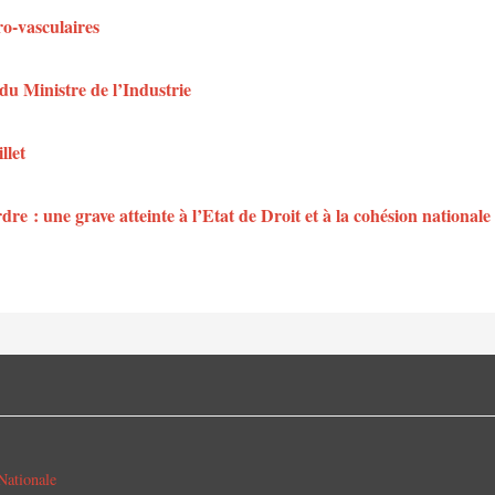
ro-vasculaires
du Ministre de l’Industrie
llet
dre : une grave atteinte à l’Etat de Droit et à la cohésion nationale
Nationale