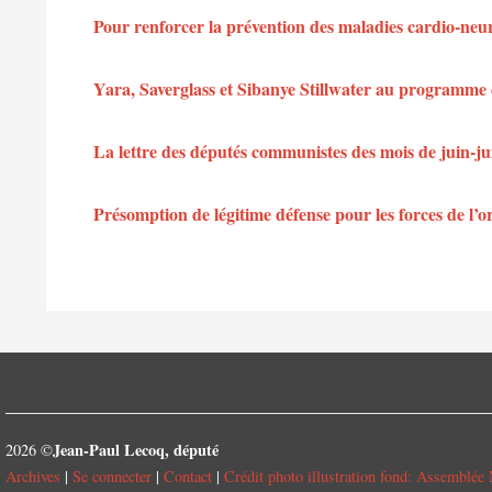
Pour renforcer la prévention des maladies cardio-neu
Yara, Saverglass et Sibanye Stillwater au programme 
La lettre des députés communistes des mois de juin-jui
Présomption de légitime défense pour les forces de l’or
Jean-Paul Lecoq, député
2026 ©
Archives
|
Se connecter
|
Contact
|
Crédit photo illustration fond: Assemblée 