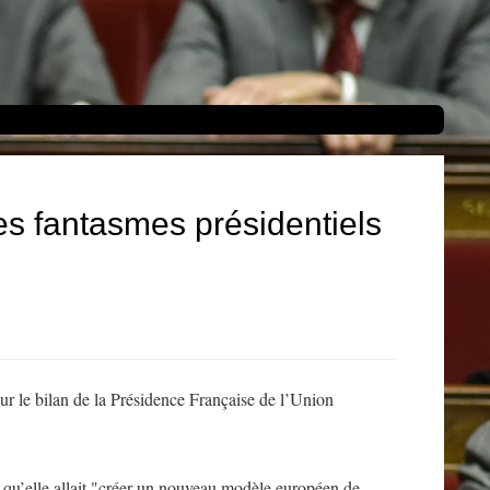
es fantasmes présidentiels
ur le bilan de la Présidence Française de l’Union
 qu’elle allait "créer un nouveau modèle européen de