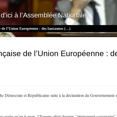
d’ici à l’Assemblée Nationale
se de l’Union Européenne : des fantasmes (…)
nçaise de l’Union Européenne : d
che Démocrate et Républicaine suite à la déclaration du Gouvernement s
 croire qu’en 6 mois, l’Europe allait devenir, "pleinement souveraine",