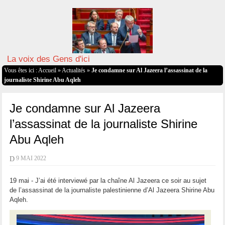
La voix des Gens d'ici
Vous êtes ici :
Accueil
»
Actualités
»
Je condamne sur Al Jazeera l’assassinat de la
journaliste Shirine Abu Aqleh
Je condamne sur Al Jazeera
l’assassinat de la journaliste Shirine
Abu Aqleh
D
9 MAI 2022
19 mai - J’ai été interviewé par la chaîne Al Jazeera ce soir au sujet
de l’assassinat de la journaliste palestinienne d’Al Jazeera Shirine Abu
Aqleh.