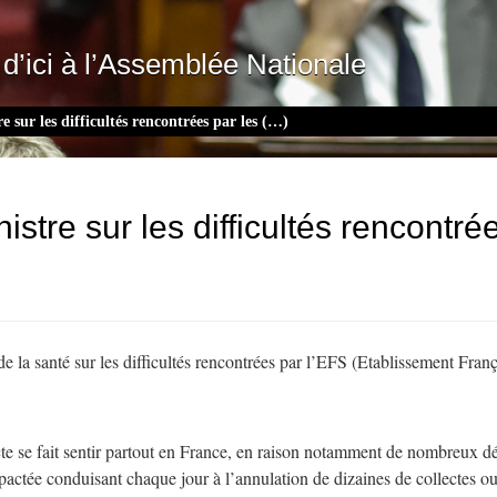
d’ici à l’Assemblée Nationale
e sur les difficultés rencontrées par les (…)
nistre sur les difficultés rencontr
t de la santé sur les difficultés rencontrées par l’EFS (Etablissement Fran
e se fait sentir partout en France, en raison notamment de nombreux dépa
tée conduisant chaque jour à l’annulation de dizaines de collectes ou r