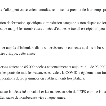
us s’allongent ou se voient annulés, renoncent à prendre de leur temps po
ion de formation spécifique « transfusion sanguine » non dispensée lors
isque malgré les nombreuses années d’études le travail est répétitif, peu 
pper auprès d’infirmiers dits « superviseurs de collectes », dans le bas
ire critique, cette année.
serves étaient de 85 000 poches nationalement et aujourd’hui de 93 000 
e les ponts de mai, les vacances estivales, la COVID a également un imp
’opérations déprogrammées en établissements hospitaliers.
santé sur la nécessité de valoriser les métiers au sein de l’EFS comme la
ettes sauve de nombreuses vies chaque année.