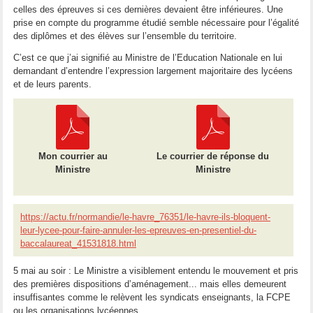
celles des épreuves si ces dernières devaient être inférieures. Une
prise en compte du programme étudié semble nécessaire pour l’égalité
des diplômes et des élèves sur l’ensemble du territoire.
C’est ce que j’ai signifié au Ministre de l’Education Nationale en lui
demandant d’entendre l’expression largement majoritaire des lycéens
et de leurs parents.
Mon courrier au
Le courrier de réponse du
Ministre
Ministre
https://actu.fr/normandie/le-havre_76351/le-havre-ils-bloquent-
leur-lycee-pour-faire-annuler-les-epreuves-en-presentiel-du-
baccalaureat_41531818.html
5 mai au soir : Le Ministre a visiblement entendu le mouvement et pris
des premières dispositions d’aménagement... mais elles demeurent
insuffisantes comme le relèvent les syndicats enseignants, la FCPE
ou les organisations lycéennes.