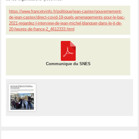
https://www.francetvinfo.fr/politique/jean-castex/gouvernement-
de-jean-castex/direct-covid-19-quels-amenagements-pour-le-bac-
2021-regardez-l-interview-de-jean-michel-blanquer-dans-le-jt-de-
20-heures-de-france-2_4612333.html
Communique du SNES