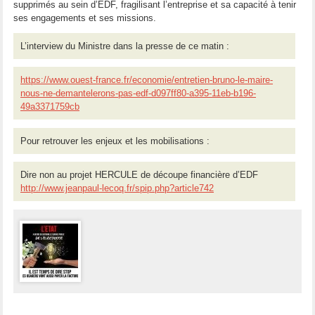
supprimés au sein d’EDF, fragilisant l’entreprise et sa capacité à tenir
ses engagements et ses missions.
L’interview du Ministre dans la presse de ce matin :
https://www.ouest-france.fr/economie/entretien-bruno-le-maire-
nous-ne-demantelerons-pas-edf-d097ff80-a395-11eb-b196-
49a3371759cb
Pour retrouver les enjeux et les mobilisations :
Dire non au projet HERCULE de découpe financière d’EDF
http://www.jeanpaul-lecoq.fr/spip.php?article742