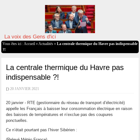
La voix des Gens d'ici
Vous êtes ici :
Accueil
»
Actualités
»
La centrale thermique du Havre pas indispensable
?!
La centrale thermique du Havre pas
indispensable ?!
D
20 JANVIER 2021
20 janvier - RTE (gestionnaire du réseau de transport d’électricité)
appelle les Français à baisser leur consommation électrique en raison
des baisses de températures et n’exclue pas des coupures
ponctuelles.
Ce n’était pourtant pas l’hiver Sibérien :
(Relevé Météo France)